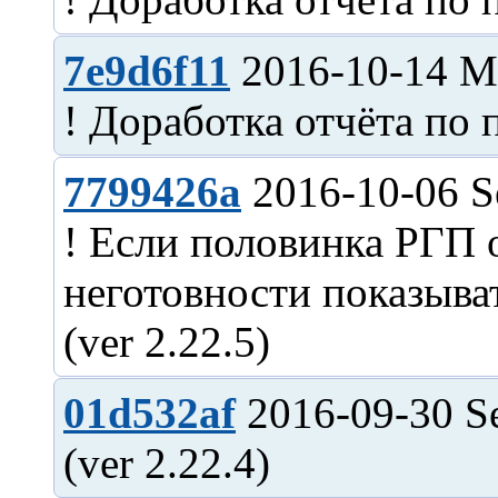
7e9d6f11
2016-10-14 M
7799426a
2016-10-06 S
! Если половинка РГП 
неготовности показыват
01d532af
2016-09-30 S