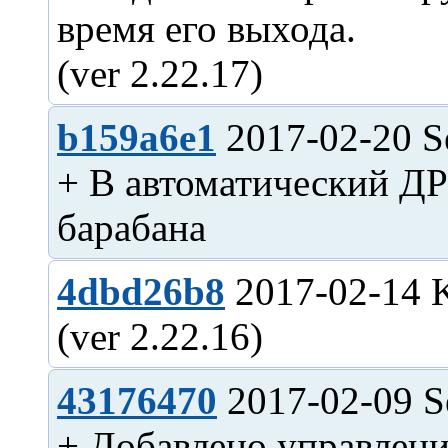
время его выхода.
b159a6e1
2017-02-20 S
+ В автоматический ДР
4dbd26b8
2017-02-14 K
43176470
2017-02-09 S